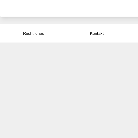
wird referenziert von
Datenethikkonzept der Stadt Ulm
Datenethikkonzept der Zukunftsstadt Ulm
Rechtliches
Kontakt