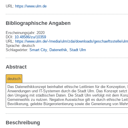
URL:
https://www.ulm.de
Bibliographische Angaben
Erscheinungsjahr: 2020
DOI
:
10.48586/zu/10359
URL
:
https://www.ulm.de/-/media/ulm/zda/downloads/geschaeftsstelle/ulm-
Sprache
:
deutsch
Schlagwörter:
Smart City
,
Datenethik
,
Stadt Ulm
Abstract
deutsch
Das Datenethikkonzept beinhaltet ethische Leitlinien für die Konzeption
Anwendungen und IT-Systemen durch die Stadt Ulm. Das Konzept setzt e
den Umgang mit städtischen Daten. Die Stadt Ulm verfolgt mit dem Konzep
Gemeinwohls zu nutzen. Negative Auswüchse gilt es durch ethische Leitl
Bevölkerung, gelebte Bürgerorientierung sowie die Generierung von Mehr
Beschreibung