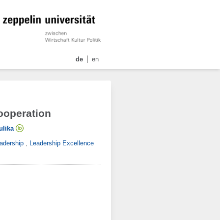
de
en
Cooperation
ulika
eadership
,
Leadership Excellence