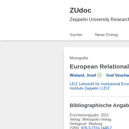
ZUdoc
Zeppelin University Resear
Suchen
Neuer Eintrag
Monografie
European Relational 
Wieland, Josef
Graf Strachw
LEIZ Lehrstuhl für Institutional E
Institute Zeppelin | LEIZ
Bibliographische Anga
Erscheinungsjahr: 2021
Verlag
:
Metropolis-Verlag
Verlagsort
:
Marburg
ISBN
:
978-3-7316-1448-7