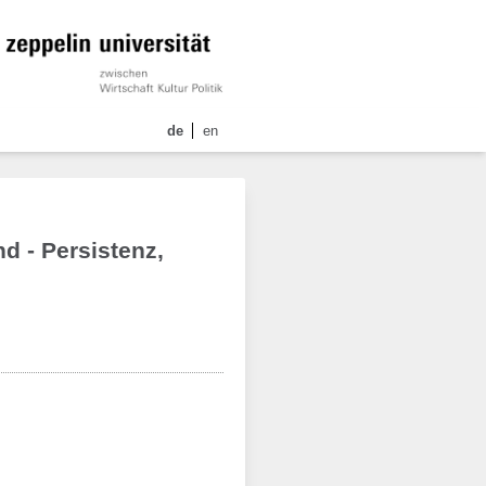
de
en
d - Persistenz,