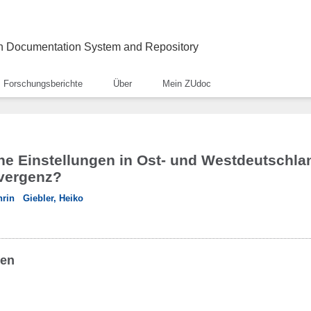
ch Documentation System and Repository
Forschungsberichte
Über
Mein ZUdoc
he Einstellungen in Ost- und Westdeutschlan
vergenz?
hrin
Giebler, Heiko
ben