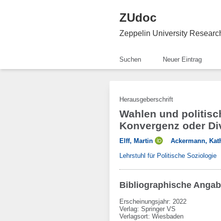
ZUdoc
Zeppelin University Resear
Suchen
Neuer Eintrag
Herausgeberschrift
Wahlen und politisc
Konvergenz oder Di
Elff, Martin
Ackermann, Kat
Lehrstuhl für Politische Soziologie
Bibliographische Anga
Erscheinungsjahr: 2022
Verlag
:
Springer VS
Verlagsort
:
Wiesbaden