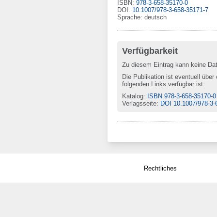
ISBN
:
978-3-658-35170-0
DOI
:
10.1007/978-3-658-35171-7
Sprache
:
deutsch
Verfügbarkeit
Zu diesem Eintrag kann keine Da
Die Publikation ist eventuell über
folgenden Links verfügbar ist:
Katalog
:
ISBN 978-3-658-35170-0
Verlagsseite
:
DOI 10.1007/978-3-
Rechtliches