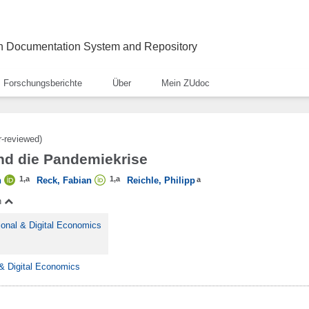
ch Documentation System and Repository
Forschungsberichte
Über
Mein ZUdoc
r-reviewed)
d die Pandemiekrise
1
,
a
1
,
a
n
Reck, Fabian
Reichle, Philipp
a
n
tional & Digital Economics
l & Digital Economics