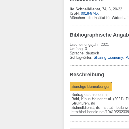
ifo Schnelldienst
,
74
, 3
, 20-22
ISSN:
0018-974X
München
:
ifo Institut für Wirtscha
Bibliographische Anga
Erscheinungsjahr: 2021
Umfang
:
3
Sprache
:
deutsch
Schlagwörter:
Sharing Economy
,
P
Beschreibung
Sonstige Bemerkungen
Beitrag erschienen in:

Röhl, Klaus-Heiner et al. (2021): 
Strukturen, ifo

Schnelldienst, ifo Institut - Leibn
http://hdl.handle.net/10419/232339