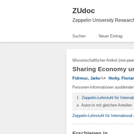
ZUdoc
Zeppelin University Resear
Suchen
Neuer Eintrag
Wissenschaftlicher Artikel (non-pee
Sharing Economy un
Fidrmuc, Jarko
1
,
a
Horky, Floria
Personen-Informationen ausblende
1
Zeppelin-Lehrstuhl für Interna
a
Autor:in mit gleichen Anteilen
Zeppelin-Lehrstuhl für Internationa
Erschienen in