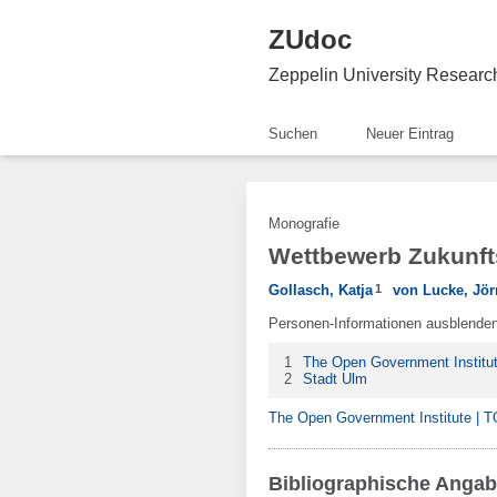
ZUdoc
Zeppelin University Resear
Suchen
Neuer Eintrag
Monografie
Wettbewerb Zukunft
Gollasch, Katja
1
von Lucke, Jör
Personen-Informationen ausblende
1
The Open Government Institu
2
Stadt Ulm
The Open Government Institute | 
Bibliographische Anga