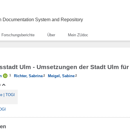
ch Documentation System and Repository
Forschungsberichte
Über
Mein ZUdoc
sstadt Ulm - Umsetzungen der Stadt Ulm für
1
n
Richter, Sabrina
2
Meigel, Sabine
2
n
te | TOGI
TOGI
ben