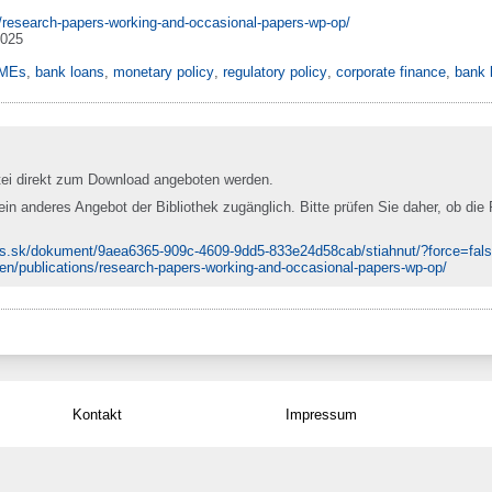
s/research-papers-working-and-occasional-papers-wp-op/
2025
MEs
,
bank loans
,
monetary policy
,
regulatory policy
,
corporate finance
,
bank 
tei direkt zum Download angeboten werden.
 ein anderes Angebot der Bibliothek zugänglich. Bitte prüfen Sie daher, ob die 
bs.sk/dokument/9aea6365-909c-4609-9dd5-833e24d58cab/stiahnut/?force=fal
/en/publications/research-papers-working-and-occasional-papers-wp-op/
Kontakt
Impressum