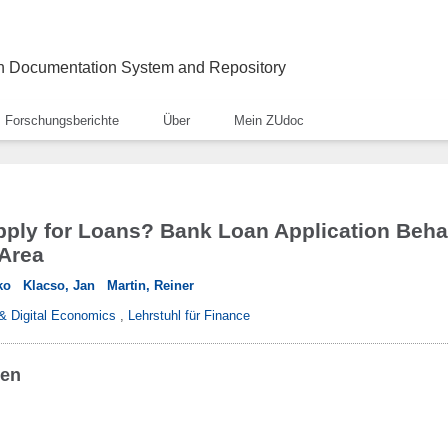
ch Documentation System and Repository
Forschungsberichte
Über
Mein ZUdoc
ply for Loans? Bank Loan Application Beha
 Area
ko
Klacso, Jan
Martin, Reiner
l & Digital Economics
,
Lehrstuhl für Finance
ben