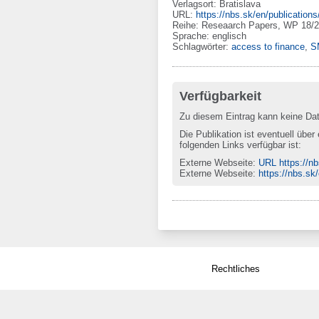
Verlagsort
:
Bratislava
URL
:
https://nbs.sk/en/publication
Reihe
:
Reseaarch Papers
, WP 18/
Sprache
:
englisch
Schlagwörter:
access to finance
,
S
Verfügbarkeit
Zu diesem Eintrag kann keine Da
Die Publikation ist eventuell über
folgenden Links verfügbar ist:
Externe Webseite
:
URL https://n
Externe Webseite
:
https://nbs.sk
Rechtliches