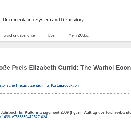
ch Documentation System and Repository
Forschungsberichte
Über
Mein ZUdoc
roße Preis Elizabeth Currid: The Warhol Ec
atorische Praxis
,
Zentrum für Kulturproduktion
Jahrbuch für Kulturmanagement 2009 (hg. im Auftrag des Fachverbande
/10.14361/9783839412527-024