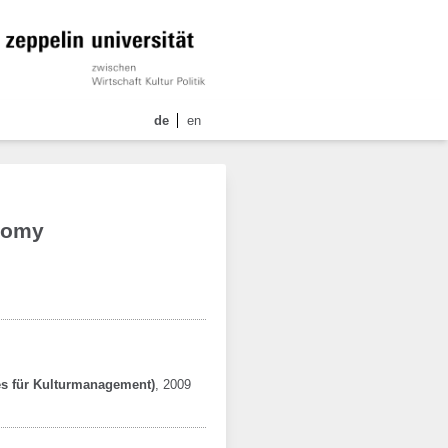
de
en
onomy
s für Kulturmanagement)
,
2009