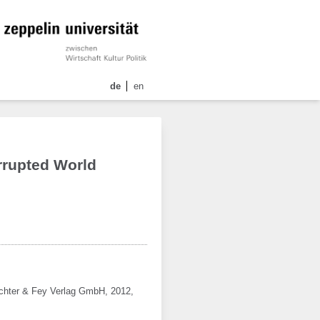
de
en
rrupted World
chter & Fey Verlag GmbH,
2012,