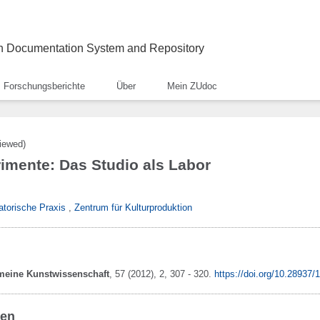
ch Documentation System and Repository
Forschungsberichte
Über
Mein ZUdoc
viewed)
imente: Das Studio als Labor
atorische Praxis
,
Zentrum für Kulturproduktion
gemeine Kunstwissenschaft
,
57
(2012)
, 2
, 307 - 320
.
https://doi.org/10.28937
ben