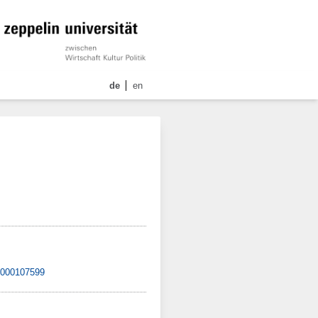
de
en
/1000107599