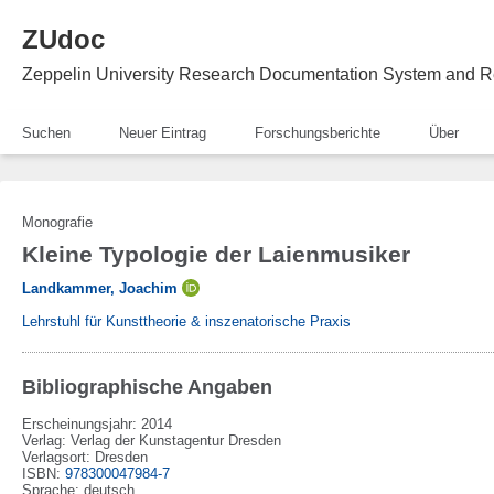
ZUdoc
Zeppelin University Research Documentation System and R
Suchen
Neuer Eintrag
Forschungsberichte
Über
Monografie
Kleine Typologie der Laienmusiker
Landkammer, Joachim
Lehrstuhl für Kunsttheorie & inszenatorische Praxis
Bibliographische Angaben
Erscheinungsjahr: 2014
Verlag
:
Verlag der Kunstagentur Dresden
Verlagsort
:
Dresden
ISBN
:
978300047984-7
Sprache
:
deutsch