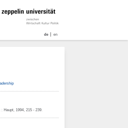
de
en
eadership
t :
Haupt,
1994,
215 - 239.