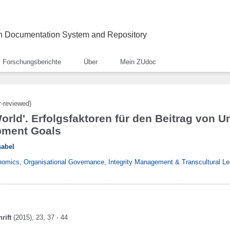
ch Documentation System and Repository
Forschungsberichte
Über
Mein ZUdoc
r-reviewed)
orld'. Erfolgsfaktoren für den Beitrag von 
pment Goals
sabel
conomics, Organisational Governance, Integrity Management & Transcultural L
rift
(2015)
, 23
, 37 - 44