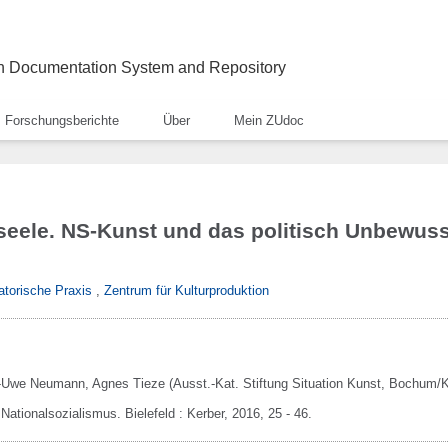
ch Documentation System and Repository
Forschungsberichte
Über
Mein ZUdoc
seele. NS-Kunst und das politisch Unbewus
atorische Praxis
,
Zentrum für Kulturproduktion
g-Uwe Neumann, Agnes Tieze (Ausst.-Kat. Stiftung Situation Kunst, Bochum/
m Nationalsozialismus.
Bielefeld :
Kerber,
2016,
25 - 46.