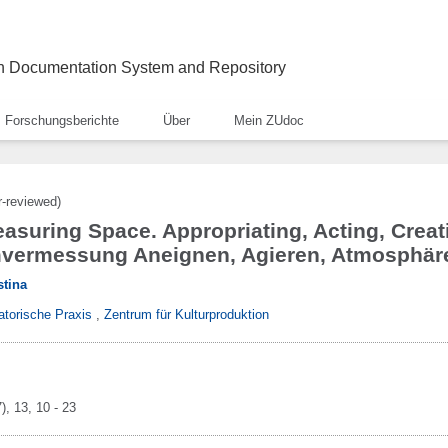
ch Documentation System and Repository
Forschungsberichte
Über
Mein ZUdoc
r-reviewed)
easuring Space. Appropriating, Acting, Crea
mvermessung Aneignen, Agieren, Atmosphär
stina
atorische Praxis
,
Zentrum für Kulturproduktion
)
, 13
, 10 - 23