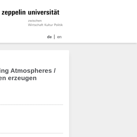
de
en
ting Atmospheres /
en erzeugen