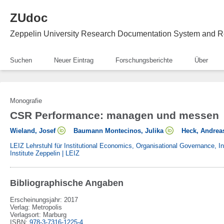
ZUdoc
Zeppelin University Research Documentation System and R
Suchen
Neuer Eintrag
Forschungsberichte
Über
Monografie
CSR Performance: managen und messen
Wieland, Josef
Baumann Montecinos, Julika
Heck, Andrea
LEIZ Lehrstuhl für Institutional Economics, Organisational Governance, 
Institute Zeppelin | LEIZ
Bibliographische Angaben
Erscheinungsjahr: 2017
Verlag
:
Metropolis
Verlagsort
:
Marburg
ISBN
:
978-3-7316-1225-4