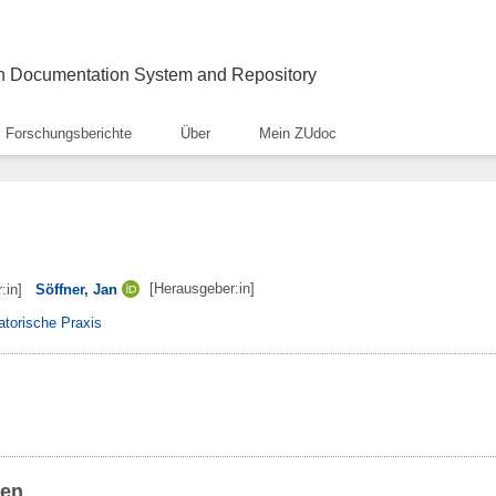
ch Documentation System and Repository
Forschungsberichte
Über
Mein ZUdoc
[Herausgeber:in]
:in]
Söffner, Jan
atorische Praxis
ben