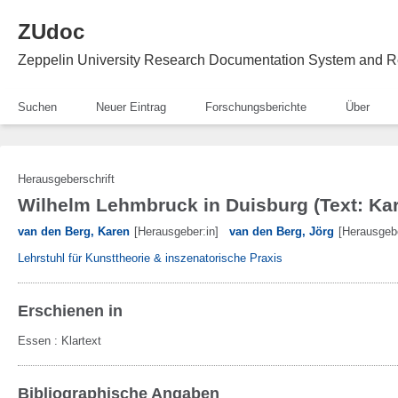
ZUdoc
Zeppelin University Research Documentation System and R
Suchen
Neuer Eintrag
Forschungsberichte
Über
Herausgeberschrift
Wilhelm Lehmbruck in Duisburg (Text: Ka
van den Berg, Karen
[Herausgeber:in]
van den Berg, Jörg
[Herausgebe
Lehrstuhl für Kunsttheorie & inszenatorische Praxis
Erschienen in
Essen
:
Klartext
Bibliographische Angaben