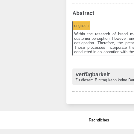
Abstract
englisch
Within  the  research  of  brand 
customer perception. However, one 
designation.  Therefore,  the  pres
Those  processes  incorporate  the
conducted in collaboration with t
Verfügbarkeit
Zu diesem Eintrag kann keine Da
Rechtliches