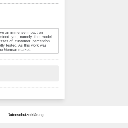
have an immense impact on 
ined  yet,  namely  the  model  
sses of  customer  perception.  
ly tested. As this work was 
the German market.
Datenschutzerklärung