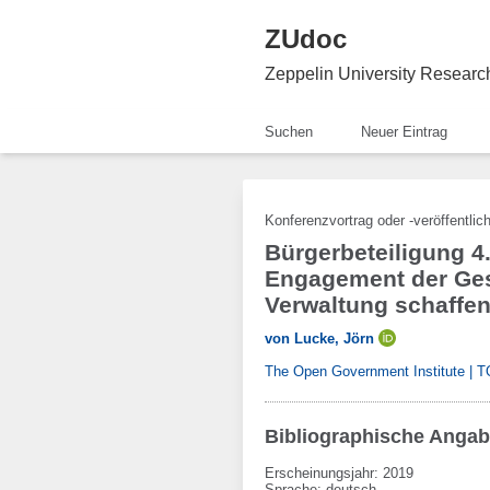
ZUdoc
Zeppelin University Resear
Suchen
Neuer Eintrag
Konferenzvortrag oder -veröffentlic
Bürgerbeteiligung 4
Engagement der Gese
Verwaltung schaffe
von Lucke, Jörn
The Open Government Institute | 
Bibliographische Anga
Erscheinungsjahr: 2019
Sprache
:
deutsch