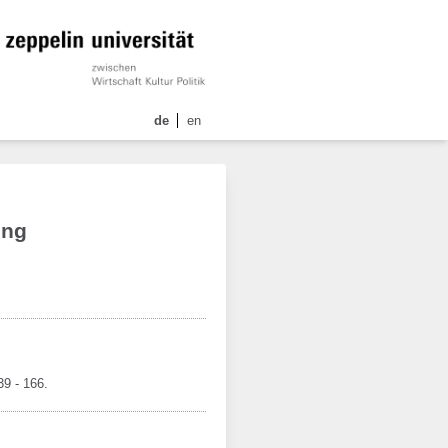
de
en
ing
39 - 166.