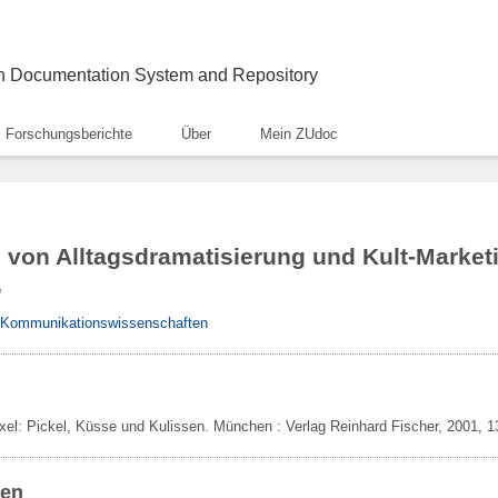
ch Documentation System and Repository
Forschungsberichte
Über
Mein ZUdoc
von Alltagsdramatisierung und Kult-Market
e
& Kommunikationswissenschaften
Axel:
Pickel, Küsse und Kulissen.
München :
Verlag Reinhard Fischer,
2001,
1
ben