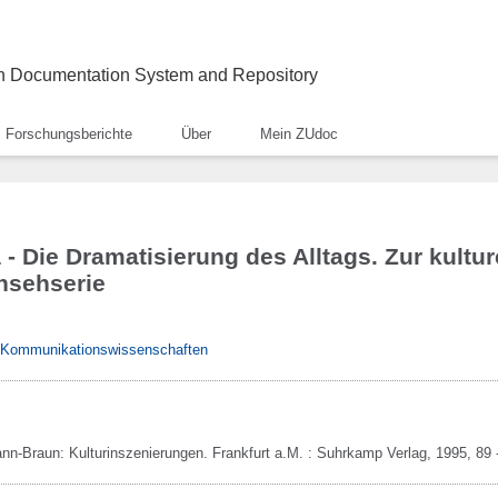
ch Documentation System and Repository
Forschungsberichte
Über
Mein ZUdoc
 - Die Dramatisierung des Alltags. Zur kultu
nsehserie
& Kommunikationswissenschaften
ann-Braun:
Kulturinszenierungen.
Frankfurt a.M. :
Suhrkamp Verlag,
1995,
89 