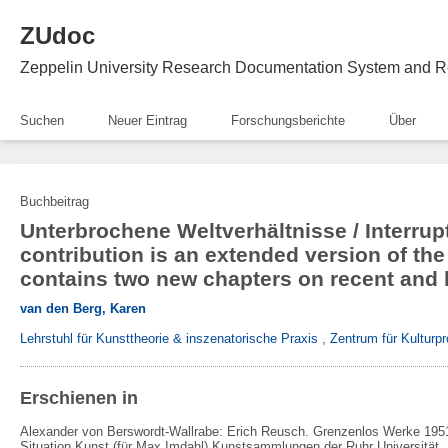
ZUdoc
Zeppelin University Research Documentation System and R
Suchen
Neuer Eintrag
Forschungsberichte
Über
Buchbeitrag
Unterbrochene Weltverhältnisse / Interrup
contribution is an extended version of t
contains two new chapters on recent and la
van den Berg, Karen
Lehrstuhl für Kunsttheorie & inszenatorische Praxis
,
Zentrum für Kulturpr
Erschienen in
Alexander von Berswordt-Wallrabe:
Erich Reusch. Grenzenlos Werke 1951
Situation Kunst (für Max Imdahl) Kunstsammlungen der Ruhr Universität,