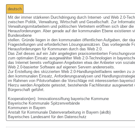
deutsch
Mit der immer stärkeren Durchdringung durch Internet- und Web 2.0-Tec
zwischen Politik, Verwaltung, Wirtschaft und Gesellschaft. Zur Informa
Verwaltungsmitarbeitern und politischen Vertretern eröffnen sich über d
Herausforderungen. Aber gerade auf der kommunalen Ebene existieren vielf
Bundesebene

stellen. Gründe liegen in den kommunalen öffentlichen Aufgaben, der rä
Fragestellungen und erforderlichen Lösungsansätzen. Das vorliegende Fo
Herausforderungen für Kommunen durch das Web 2.0.

Das Ziel dieses auf ein Jahr angelegten praxisorientierten Forschungsvor
zum optimalen Einsatz ausgewählter Web 2.0-Technologien in bayerisch
das Internet bereits verfügbaren Angeboten etwa der Anbieter von sozial
Web 2.0-basierter Software auf eigenen Servern andererseits.

Zur Erstellung des skizzierten Web 2.0-Handlungsleitfadens werden zu 
den kommunalen Einsatz, Anforderungsanalysen und Handlungsstrategien 
im Rahmen von Pilotvorhaben die Vorschläge mit interessierten bayerisc
Hierzu werden Angebote getestet, bestehende Fachliteratur ausgewertet u
Bürgerschaft geführt.

Kooperation(en): Innovationssiftung bayerische Kommune

Bayerische Kommunale Spitzenverbände

Kommunen in Bayern

Anstalt für Kommunale Datenverarbeitung in Bayern (akdb)

Bayerisches Landesamt für den Datenschutz