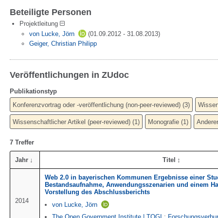
Beteiligte Personen
Projektleitung
von Lucke, Jörn
(01.09.2012 - 31.08.2013
)
Geiger, Christian Philipp
Veröffentlichungen in ZUdoc
Publikationstyp
Konferenzvortrag oder -veröffentlichung (non-peer-reviewed)
(
3
)
Wissens
Wissenschaftlicher Artikel (peer-reviewed)
(
1
)
Monografie
(
1
)
Anderer
7 Treffer
Jahr
Titel
Web 2.0 in bayerischen Kommunen Ergebnisse einer Stud
Bestandsaufnahme, Anwendungsszenarien und einem H
Vorstellung des Abschlussberichts
2014
von Lucke, Jörn
The Open Government Institute | TOGI
;
Forschungsverbu